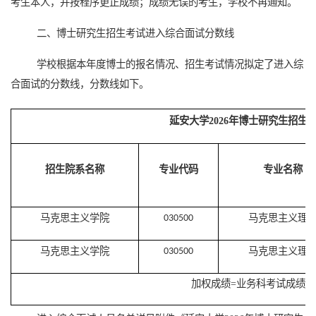
考生本人，并按程序更正成绩；成绩无误的考生，学校不再通知。
二、
博士研究生招生考试进入综合面试
分数线
学校根据本年度博士的报名情况
、招生考试情况
拟定了进入综
合
面试
的分数线
，
分数线如下。
延安大学
2026年博士研究生招
招生院系名称
专业代码
专业名称
马克思主义学院
马克思主义理
030500
马克思主义学院
马克思主义理
030500
加权成绩
=
业务科
考试成绩
×