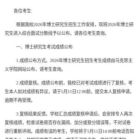
各位考生
:
根据我校
2026
年博士研究生招生工作安排，现将
2026年
博士研
究生
进入综合
面试
分数线予以公布，请各位考生查询。
一、
博士研究生考试
成绩
公布
1.成绩
公布
方式。
2026年博士研究生招生考生成绩由
马克思主
义学院网站公布，请考生查询。
2.成绩复核。成绩公布前，我校已对考试成绩进行了复核，考
生本人如对成绩有异议，请于
5
月
11
日
12:00前，提交本人复核申请，
逾期不再受理。
3.复核结果反馈。学校汇总成绩复核申请后，会安排专人再次
复核成绩，检查试卷是否存在漏阅、加分或登分错误等，不对试卷
进行重新评阅。成绩有误的考生，学校将于
5
月
11
日
14
:00前电话告知