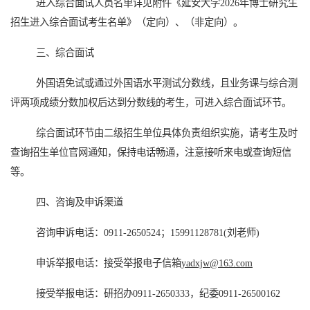
进入综合面试人员名单详见附件《延安大学
2026年博士研究生
招生进入综合面试考生名单》（定向）、（非定向）。
三、综合
面试
外国语免试或通过外国语水平测试分数线，且业务课
与综合测
评两项成绩分数加权后达到
分数线的考生，可进入综合
面试
环节。
综合
面试
环节由
二级
招生单位具体负责组织实施，请考生及时
查询招生单位官网通知，保持电话畅通，注意接听来电或查询短信
等。
四、咨询及申诉渠道
咨询申诉电话：
0911-2650524；15991128781(刘老师)
申诉举报电话：接受举报电子信箱
yadxjw@163.com
接受举报电话：研招办
0911-2650333，纪委0911-26500162